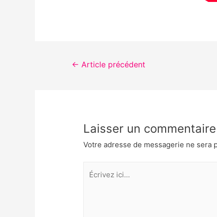
Navigation
←
Article précédent
de
l’article
Laisser un commentaire
Votre adresse de messagerie ne sera p
Écrivez
ici…