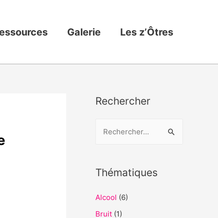
essources
Galerie
Les z’Ôtres
Rechercher
R
e
e
c
h
Thématiques
e
Alcool
(6)
r
c
Bruit
(1)