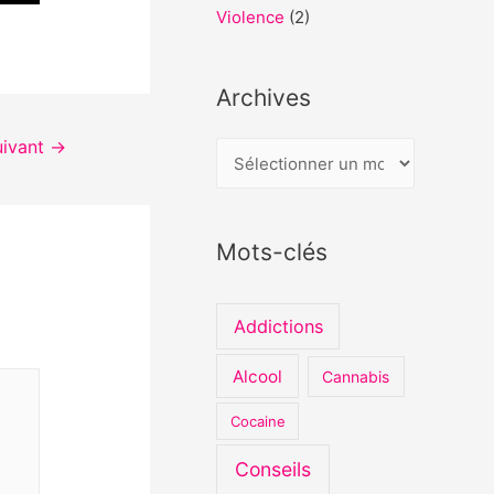
Violence
(2)
Archives
uivant
→
A
r
c
Mots-clés
h
i
v
Addictions
e
Alcool
Cannabis
s
Cocaine
Conseils