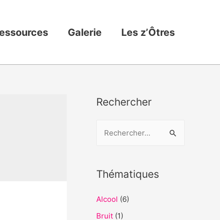
essources
Galerie
Les z’Ôtres
Rechercher
R
e
c
h
Thématiques
e
Alcool
(6)
r
c
Bruit
(1)