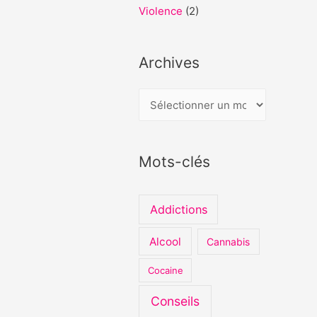
Violence
(2)
Archives
A
r
c
Mots-clés
h
i
v
Addictions
e
Alcool
Cannabis
s
Cocaine
Conseils