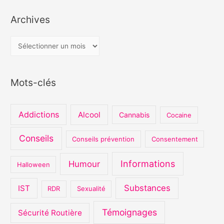
Archives
A
r
c
Mots-clés
h
i
v
Addictions
Alcool
Cannabis
Cocaine
e
s
Conseils
Conseils prévention
Consentement
Informations
Humour
Halloween
Substances
IST
RDR
Sexualité
Témoignages
Sécurité Routière