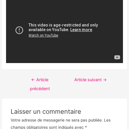
Navigation
←
Article
Article suivant
→
de
précédent
l’article
Laisser un commentaire
Votre adresse de messagerie ne sera pas publiée.
Les
champs obligatoires sont indiqués avec
*