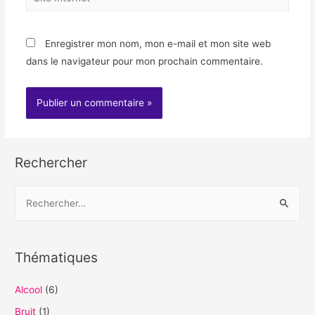
Internet
Enregistrer mon nom, mon e-mail et mon site web
dans le navigateur pour mon prochain commentaire.
Rechercher
R
e
c
h
Thématiques
e
r
Alcool
(6)
c
Bruit
(1)